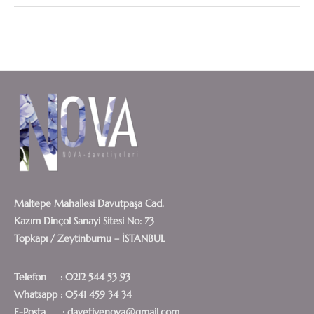
Maltepe Mahallesi Davutpaşa Cad.
Kazım Dinçol Sanayi Sitesi No: 73
Topkapı / Zeytinburnu – İSTANBUL
Telefon : 0212 544 53 93
Whatsapp : 0541 459 34 34
E-Posta : davetiyenova@gmail.com