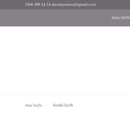
0541 459 34 34 davetiyenova@gmail.com
ANA SAYF
Ana Sayfa
Renkli Zarflı