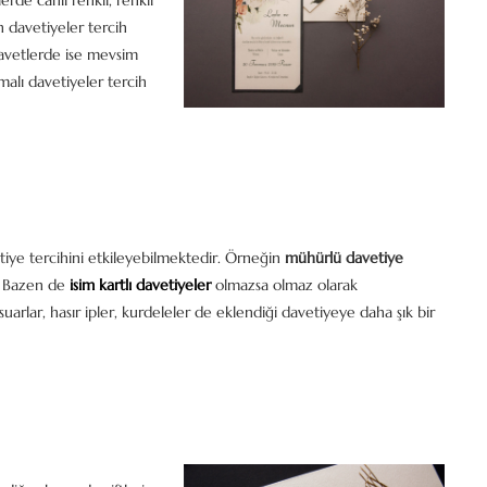
rde canlı renkli, renkli
n davetiyeler tercih
davetlerde ise mevsim
alı davetiyeler tercih
etiye tercihini etkileyebilmektedir. Örneğin
mühürlü davetiye
r. Bazen de
isim kartlı davetiyeler
olmazsa olmaz olarak
arlar, hasır ipler, kurdeleler de eklendiği davetiyeye daha şık bir