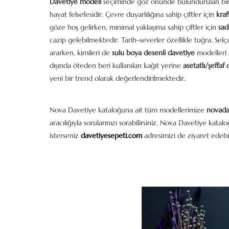
Davetiye modeli
seçiminde göz önünde bulundurulan bir d
hayat felsefesidir. Çevre duyarlılığına sahip çiftler için
kraf
göze hoş gelirken, minimal yaklaşıma sahip çiftler için
sad
cazip gelebilmektedir. Tarih-severler özellikle tuğra, Selç
ararken, kimileri de
sulu boya desenli davetiye
modelleri 
dışında öteden beri kullanılan kağıt yerine
asetatlı/şeffaf
yeni bir trend olarak değerlendirilmektedir.
Nova Davetiye kataloğuna ait tüm modellerimize
novada
aracılığıyla sorularınızı sorabilirsiniz. Nova Davetiye kata
isterseniz
davetiyesepeti.com
adresimizi de ziyaret edebil